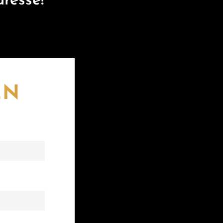
resse!
EN