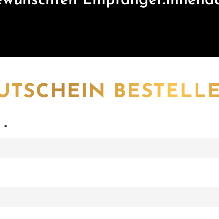
ewünschten Empfänger:innenad
UTSCHEIN BESTELL
 *