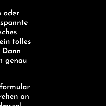
n oder
tspannte
sches
in tolles
? Dann
in genau
lformular
rehen an