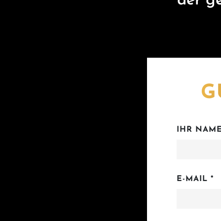
der g
G
IHR NAME
E-MAIL *